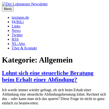
Zum
Inhalt
Menü
Der Lohnsteuer-Newsletter
Steuerliche Informationen rund um das Arbeitsverhältnis (LSt,
springen
SozVers, AR und mehr).
taxmaps.de
§§/RiLi
Links
News
Twitter
RSS
NL-Abo
Über & Kontakt
Kategorie:
Allgemein
Lohnt sich eine steuerliche Beratung
beim Erhalt einer Abfindung?
Ich werde immer wieder gefragt, ob sich beim Erhalt einer
Abfindung eine steuerliche Abfindungsberatung lohnt. Rechnet sich
das – oder kann man sich das sparen? Diese Frage ist nicht so ganz
einfach zu beantworten.