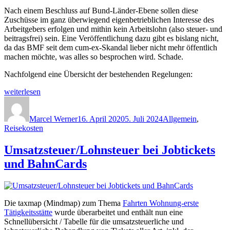
Nach einem Beschluss auf Bund-Länder-Ebene sollen diese
Zuschüsse im ganz überwiegend eigenbetrieblichen Interesse des
Arbeitgebers erfolgen und mithin kein Arbeitslohn (also steuer- und
beitragsfrei) sein. Eine Veröffentlichung dazu gibt es bislang nicht,
da das BMF seit dem cum-ex-Skandal lieber nicht mehr öffentlich
machen möchte, was alles so besprochen wird. Schade.
Nachfolgend eine Übersicht der bestehenden Regelungen:
„Aufwandsentschädigung
weiterlesen
für
Autor
Veröffentlicht
Kategorien
Grenzpendler
am
aus
Marcel Werner
16. April 2020
5. Juli 2024
Allgemein
,
Polen
Reisekosten
–
ist
Umsatzsteuer/Lohnsteuer bei Jobtickets
das
und BahnCards
noch
Föderalismus
oder
kann
das
Die taxmap (Mindmap) zum Thema
Fahrten Wohnung-erste
schon
Tätigkeitsstätte
wurde überarbeitet und enthält nun eine
weg?“
Schnellübersicht / Tabelle für die umsatzsteuerliche und