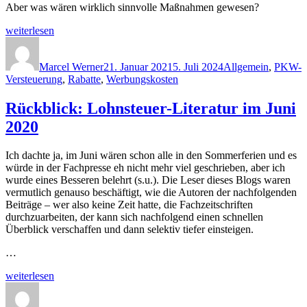
Aber was wären wirklich sinnvolle Maßnahmen gewesen?
„Homeoffice-
weiterlesen
Pflicht
Autor
Veröffentlicht
Kategorien
für
am
Arbeitgeber
Marcel Werner
21. Januar 2021
5. Juli 2024
Allgemein
,
PKW-
und
Versteuerung
,
Rabatte
,
Werbungskosten
steuerliche
Begleitmaßnahmen“
Rückblick: Lohnsteuer-Literatur im Juni
2020
Ich dachte ja, im Juni wären schon alle in den Sommerferien und es
würde in der Fachpresse eh nicht mehr viel geschrieben, aber ich
wurde eines Besseren belehrt (s.u.). Die Leser dieses Blogs waren
vermutlich genauso beschäftigt, wie die Autoren der nachfolgenden
Beiträge – wer also keine Zeit hatte, die Fachzeitschriften
durchzuarbeiten, der kann sich nachfolgend einen schnellen
Überblick verschaffen und dann selektiv tiefer einsteigen.
…
„Rückblick:
weiterlesen
Lohnsteuer-
Autor
Veröffentlicht
Kategorien
Literatur
am