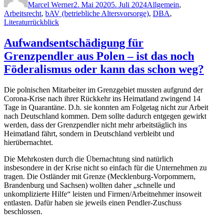
im
Marcel Werner
2. Mai 2020
5. Juli 2024
Allgemein
,
April
Arbeitsrecht
,
bAV (betriebliche Altersvorsorge)
,
DBA
,
2020“
Literaturrückblick
Aufwandsentschädigung für
Grenzpendler aus Polen – ist das noch
Föderalismus oder kann das schon weg?
Die polnischen Mitarbeiter im Grenzgebiet mussten aufgrund der
Corona-Krise nach ihrer Rückkehr ins Heimatland zwingend 14
Tage in Quarantäne. D.h. sie konnten am Folgetag nicht zur Arbeit
nach Deutschland kommen. Dem sollte dadurch entgegen gewirkt
werden, dass der Grenzpendler nicht mehr arbeitstäglich ins
Heimatland fährt, sondern in Deutschland verbleibt und
hierübernachtet.
Die Mehrkosten durch die Übernachtung sind natürlich
insbesondere in der Krise nicht so einfach für die Unternehmen zu
tragen. Die Ostländer mit Grenze (Mecklenburg-Vorpommern,
Brandenburg und Sachsen) wollten daher „schnelle und
unkomplizierte Hilfe“ leisten und Firmen/Arbeitnehmer insoweit
entlasten. Dafür haben sie jeweils einen Pendler-Zuschuss
beschlossen.