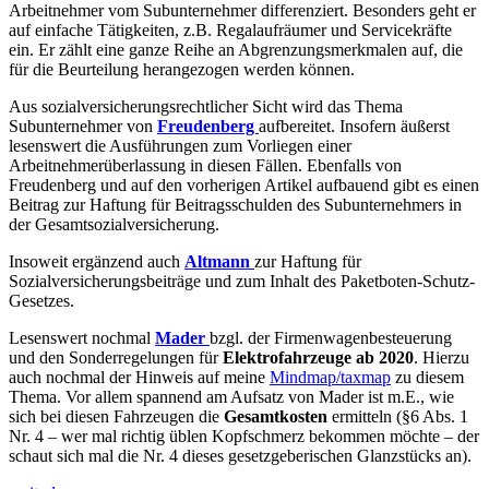
Arbeitnehmer vom Subunternehmer differenziert. Besonders geht er
auf einfache Tätigkeiten, z.B. Regalaufräumer und Servicekräfte
ein. Er zählt eine ganze Reihe an Abgrenzungsmerkmalen auf, die
für die Beurteilung herangezogen werden können.
Aus sozialversicherungsrechtlicher Sicht wird das Thema
Subunternehmer von
Freudenberg
aufbereitet. Insofern äußerst
lesenswert die Ausführungen zum Vorliegen einer
Arbeitnehmerüberlassung in diesen Fällen. Ebenfalls von
Freudenberg und auf den vorherigen Artikel aufbauend gibt es einen
Beitrag zur Haftung für Beitragsschulden des Subunternehmers in
der Gesamtsozialversicherung.
Insoweit ergänzend auch
Altmann
zur Haftung für
Sozialversicherungsbeiträge und zum Inhalt des Paketboten-Schutz-
Gesetzes.
Lesenswert nochmal
Mader
bzgl. der Firmenwagenbesteuerung
und den Sonderregelungen für
Elektrofahrzeuge ab 2020
. Hierzu
auch nochmal der Hinweis auf meine
Mindmap/taxmap
zu diesem
Thema. Vor allem spannend am Aufsatz von Mader ist m.E., wie
sich bei diesen Fahrzeugen die
Gesamtkosten
ermitteln (§6 Abs. 1
Nr. 4 – wer mal richtig üblen Kopfschmerz bekommen möchte – der
schaut sich mal die Nr. 4 dieses gesetzgeberischen Glanzstücks an).