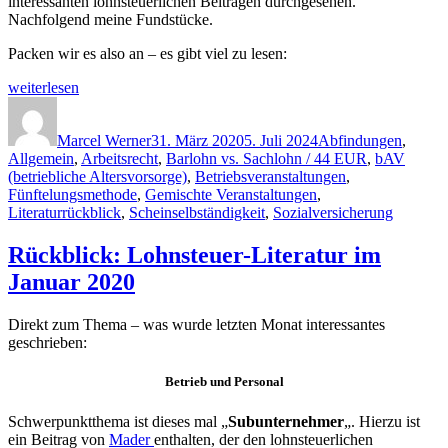
interessanten lohnsteuerlichen Beiträgen durchgesehen.
Nachfolgend meine Fundstücke.
Packen wir es also an – es gibt viel zu lesen:
„Rückblick:
weiterlesen
Lohnsteuer-
Autor
Veröffentlicht
Kategorien
Literatur
am
im
Marcel Werner
31. März 2020
5. Juli 2024
Abfindungen
,
März
Allgemein
,
Arbeitsrecht
,
Barlohn vs. Sachlohn / 44 EUR
,
bAV
2020“
(betriebliche Altersvorsorge)
,
Betriebsveranstaltungen
,
Fünftelungsmethode
,
Gemischte Veranstaltungen
,
Literaturrückblick
,
Scheinselbständigkeit
,
Sozialversicherung
Rückblick: Lohnsteuer-Literatur im
Januar 2020
Direkt zum Thema – was wurde letzten Monat interessantes
geschrieben:
Betrieb und Personal
Schwerpunktthema ist dieses mal „
Subunternehmer
„. Hierzu ist
ein Beitrag von
Mader
enthalten, der den lohnsteuerlichen