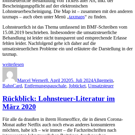
lohnsteuerliche Behandlung von Tickets aller Art, inkl. der
Bescheinigungspflicht auf der elektronischen
Lohnsteuerbescheinigung. Die Map ist – zusammen mit den anderen
taxmaps – auch oben unter Menü „
taxmaps
“ zu finden.
Lohnsteuerlich ist das Thema umfassend im BMF-Schreiben vom
15.08.2019 beschrieben. Insbesondere die umsatzsteuerliche
Behandlung ist leider nicht transparent und entsprechende Erlasse
fehlen leider. Nachfolgend gehe ich daher auf die
umsatzsteuerlichen Probleme ein und erläutere die Darstellung in der
taxmap.
„Umsatzsteuer/Lohnsteuer
weiterlesen
bei
Autor
Veröffentlicht
Kategorien
Jobtickets
am
und
Marcel Werner
8. April 2020
5. Juli 2024
Allgemein
,
BahnCards“
BahnCard
,
Entfernungspauschale
,
Jobticket
,
Umsatzsteuer
Rückblick: Lohnsteuer-Literatur im
März 2020
Für alle da draußen in ihrem Homeoffice, die in diesen Corona-
Monat außer Netflix auch noch etwas anderes konsumieren
möchten, habe ich – wie immer – die Fachzeitschriften nach