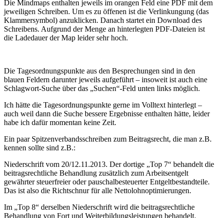
Die Mindmaps enthalten jeweils im orangen Feld eine PDF mit dem
jeweiligen Schreiben. Um es zu öffenen ist die Verlinkungung (das
Klammersymbol) anzuklicken. Danach startet ein Download des
Schreibens. Aufgrund der Menge an hinterlegten PDF-Dateien ist
die Ladedauer der Map leider sehr hoch.
Die Tagesordnungspunkte aus den Besprechungen sind in den
blauen Feldern darunter jeweils aufgeführt – insoweit ist auch eine
Schlagwort-Suche über das „Suchen“-Feld unten links möglich.
Ich hätte die Tagesordnungspunkte gerne im Volltext hinterlegt –
auch weil dann die Suche bessere Ergebnisse enthalten hätte, leider
habe ich dafür momentan keine Zeit.
Ein paar Spitzenverbandsschreiben zum Beitragsrecht, die man z.B.
kennen sollte sind z.B.:
Niederschrift vom 20/12.11.2013. Der dortige „Top 7“ behandelt die
beitragsrechtliche Behandlung zusätzlich zum Arbeitsentgelt
gewährter steuerfreier oder pauschalbesteuerter Entgeltbestandteile.
Das ist also die Richtschnur für alle Nettolohnoptimierungen.
Im „Top 8“ derselben Niederschrift wird die beitragsrechtliche
Behandlung von Fort und Weiterbildungsleistungen behandelt.