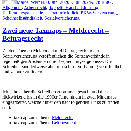
im
Marcel Werner
30. Juni 2020
5. Juli 2024
§37b EStG
,
Juni
Allgemein
,
Arbeitsrecht
,
doppelte Haushaltsführung
,
2020“
Entfernungspauschale
,
Literaturrückblick
,
PKW-Versteuerung
,
Scheinselbständigkeit
,
Sozialversicherung
Zwei neue Taxmaps – Melderecht –
Beitragsrecht
Zu den Themen Melderecht und Beitragsrecht in der
Sozialversicherung veröffentlichen die Spitzenverbände in
regelmäßigen Abständen ihre Besprechungsergebnisse. Die
Schreiben sind teilweise aber nur sehr unvollständig veröffentlicht
und schwer zu finden.
Ich habe daher die Schreiben zusammengesucht und diese
rückwirkend bis in die 1990er Jahre hinein in zwei Mindmaps
eingearbeitet, welche hinter den nachfolgenden Links zu finden
sind.
taxmap zum Thema
Melderecht
taxmap zum Thema
Beitragsrecht