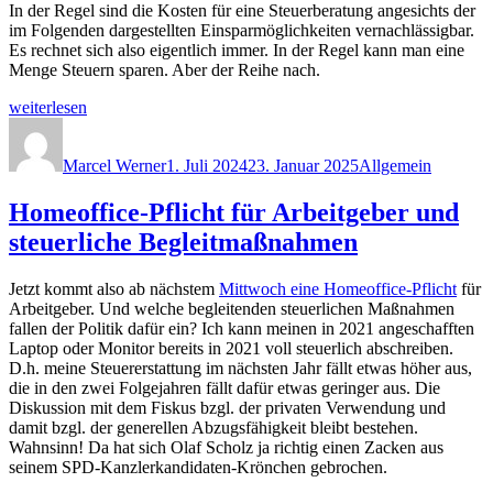
In der Regel sind die Kosten für eine Steuerberatung angesichts der
im Folgenden dargestellten Einsparmöglichkeiten vernachlässigbar.
Es rechnet sich also eigentlich immer. In der Regel kann man eine
Menge Steuern sparen. Aber der Reihe nach.
„Lohnt
weiterlesen
sich
Autor
Veröffentlicht
Kategorien
eine
am
steuerliche
Marcel Werner
1. Juli 2024
23. Januar 2025
Allgemein
Beratung
beim
Homeoffice-Pflicht für Arbeitgeber und
Erhalt
steuerliche Begleitmaßnahmen
einer
Abfindung?“
Jetzt kommt also ab nächstem
Mittwoch eine Homeoffice-Pflicht
für
Arbeitgeber. Und welche begleitenden steuerlichen Maßnahmen
fallen der Politik dafür ein? Ich kann meinen in 2021 angeschafften
Laptop oder Monitor bereits in 2021 voll steuerlich abschreiben.
D.h. meine Steuererstattung im nächsten Jahr fällt etwas höher aus,
die in den zwei Folgejahren fällt dafür etwas geringer aus. Die
Diskussion mit dem Fiskus bzgl. der privaten Verwendung und
damit bzgl. der generellen Abzugsfähigkeit bleibt bestehen.
Wahnsinn! Da hat sich Olaf Scholz ja richtig einen Zacken aus
seinem SPD-Kanzlerkandidaten-Krönchen gebrochen.