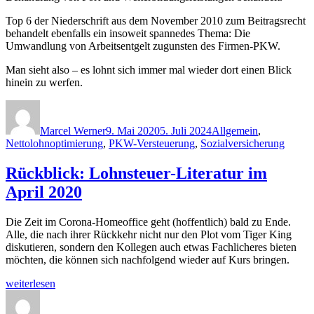
Top 6 der Niederschrift aus dem November 2010 zum Beitragsrecht
behandelt ebenfalls ein insoweit spannedes Thema: Die
Umwandlung von Arbeitsentgelt zugunsten des Firmen-PKW.
Man sieht also – es lohnt sich immer mal wieder dort einen Blick
hinein zu werfen.
Autor
Veröffentlicht
Kategorien
am
Marcel Werner
9. Mai 2020
5. Juli 2024
Allgemein
,
Nettolohnoptimierung
,
PKW-Versteuerung
,
Sozialversicherung
Rückblick: Lohnsteuer-Literatur im
April 2020
Die Zeit im Corona-Homeoffice geht (hoffentlich) bald zu Ende.
Alle, die nach ihrer Rückkehr nicht nur den Plot vom Tiger King
diskutieren, sondern den Kollegen auch etwas Fachlicheres bieten
möchten, die können sich nachfolgend wieder auf Kurs bringen.
„Rückblick:
weiterlesen
Lohnsteuer-
Autor
Veröffentlicht
Kategorien
Literatur
am