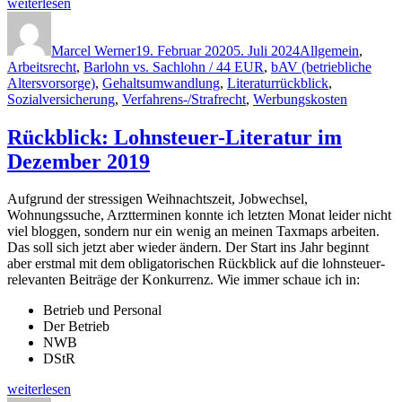
„Rückblick:
weiterlesen
Lohnsteuer-
Autor
Veröffentlicht
Kategorien
Literatur
am
im
Marcel Werner
19. Februar 2020
5. Juli 2024
Allgemein
,
Januar
Arbeitsrecht
,
Barlohn vs. Sachlohn / 44 EUR
,
bAV (betriebliche
2020“
Altersvorsorge)
,
Gehaltsumwandlung
,
Literaturrückblick
,
Sozialversicherung
,
Verfahrens-/Strafrecht
,
Werbungskosten
Rückblick: Lohnsteuer-Literatur im
Dezember 2019
Aufgrund der stressigen Weihnachtszeit, Jobwechsel,
Wohnungssuche, Arztterminen konnte ich letzten Monat leider nicht
viel bloggen, sondern nur ein wenig an meinen Taxmaps arbeiten.
Das soll sich jetzt aber wieder ändern. Der Start ins Jahr beginnt
aber erstmal mit dem obligatorischen Rückblick auf die lohnsteuer-
relevanten Beiträge der Konkurrenz. Wie immer schaue ich in:
Betrieb und Personal
Der Betrieb
NWB
DStR
„Rückblick:
weiterlesen