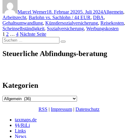
Lohnsteuer-
Autor
Veröffentlicht
Kategorien
Literatur
am
im
Marcel Werner
18. Februar 2020
5. Juli 2024
Allgemein
,
Dezember
Arbeitsrecht
,
Barlohn vs. Sachlohn / 44 EUR
,
DBA
,
2019“
Gehaltsumwandlung
,
Künstlersozialversicherung
,
Reisekosten
,
Scheinselbständigkeit
,
Sozialversicherung
,
Werbungskosten
Seitennummerierung
Seite
Seite
Seite
1
2
…
4
Nächste Seite
Suchen
der
Suchen
nach:
Beiträge
Steuerliche Abfindungs-beratung
Kategorien
Kategorien
RSS
|
Impressum
|
Datenschutz
taxmaps.de
§§/RiLi
Links
News