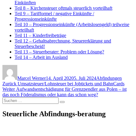
Einkünften
Teil 8 – Kirchensteuer oftmals steuerlich vorteilhaft
Teil 9 – Tarifformel / negative Einkünfte /
Progressionseinkünfte
Teil 10 – Progressionseinkünfte (Arbeitslosengeld) teilweise
vorteilhaft
Teil 11 – Kinderfreibeträge
Teil 12 – Gehaltsabrechnung, Steuererklärung und
Steuerbescheid!
Teil 13 – Steuerberater: Problem oder Lösung?
Teil 14 – Arbeit im Ausland
Autor
Veröffentlicht
Kategorien
am
Marcel Werner
14. April 2020
5. Juli 2024
Abfindungen
Beitragsnavigation
Vorheriger
Zurück
Umsatzsteuer/Lohnsteuer bei Jobtickets und BahnCards
Nächster
Beitrag:
Weiter
Aufwandsentschädigung für Grenzpendler aus Polen – ist
Beitrag:
das noch Föderalismus oder kann das schon weg?
Suchen
Suchen
nach:
Steuerliche Abfindungs-beratung