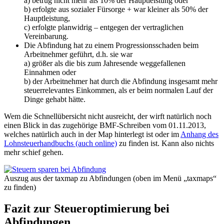
a) betrug nicht mehr als 10% der Hauptleistung oder
b) erfolgte aus sozialer Fürsorge + war kleiner als 50% der
Hauptleistung,
c) erfolgte planwidrig – entgegen der vertraglichen
Vereinbarung.
Die Abfindung hat zu einem Progressionsschaden beim
Arbeitnehmer geführt, d.h. sie war
a) größer als die bis zum Jahresende weggefallenen
Einnahmen oder
b) der Arbeitnehmer hat durch die Abfindung insgesamt mehr
steuerrelevantes Einkommen, als er beim normalen Lauf der
Dinge gehabt hätte.
Wem die Schnellübersicht nicht ausreicht, der wirft natürlich noch
einen Blick in das zugehörige BMF-Schreiben vom 01.11.2013,
welches natürlich auch in der Map hinterlegt ist oder im
Anhang des
Lohnsteuerhandbuchs (auch online)
zu finden ist. Kann also nichts
mehr schief gehen.
Auszug aus der taxmap zu Abfindungen (oben im Menü „taxmaps“
zu finden)
Fazit zur Steueroptimierung bei
Abfindungen