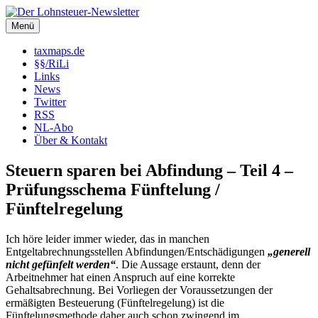
Zum
Inhalt
Menü
Der Lohnsteuer-Newsletter
Steuerliche Informationen rund um das Arbeitsverhältnis (LSt,
springen
SozVers, AR und mehr).
taxmaps.de
§§/RiLi
Links
News
Twitter
RSS
NL-Abo
Über & Kontakt
Steuern sparen bei Abfindung – Teil 4 –
Prüfungsschema Fünftelung /
Fünftelregelung
Ich höre leider immer wieder, das in manchen
Entgeltabrechnungsstellen Abfindungen/Entschädigungen
„generell
nicht gefünfelt werden“
. Die Aussage erstaunt, denn der
Arbeitnehmer hat einen Anspruch auf eine korrekte
Gehaltsabrechnung. Bei Vorliegen der Voraussetzungen der
ermäßigten Besteuerung (Fünftelregelung) ist die
Fünftelungsmethode daher auch schon zwingend im