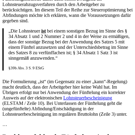
Lohnsteuerabzugsverfahren durch den Arbeitgeber zu
berücksichtigen. Im diesem Teil der Reihe zur Steueroptimierung bei
Abfindungen möchte ich erklären, wann die Voraussetzungen dafür
gegeben sind.
„Die Lohnsteuer
ist
bei einem sonstigen Bezug im Sinne des §
34 Absatz 1 und 2 Nummer 2 und 4 in der Weise zu ermäßigen,
dass der sonstige Bezug bei der Anwendung des Satzes 5 mit
einem Fünftel anzusetzen und der Unterschiedsbetrag im Sinne
des Satzes 8 zu verfünffachen ist; § 34 Absatz 1 Satz 3 ist
sinngemäß anzuwenden.“
§39b Abs. 3 S. 9 EStG
Die Formulierung „ist“ (im Gegensatz zu einer „kann“-Regelung)
macht deutlich, dass der Arbeitgeber hier keine Wahl hat. Im
Übrigen erfolgt nur bei Anwendung der Fünftelung ein korrekter
Ausweis auf der elektronischen
Lohnsteuerbescheinigung
(ELSTAM / Zeile 10). Bei Unterlassen der Fünftelung geht die
(ungefünftelte) Abfindung/Entschädigung in der
Lohnsteuerbescheinigung im regulären Bruttolohn (Zeile 3) unter.
…