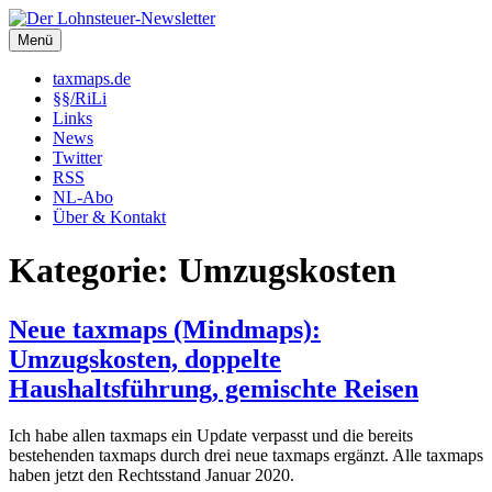
Zum
Inhalt
Menü
Der Lohnsteuer-Newsletter
Steuerliche Informationen rund um das Arbeitsverhältnis (LSt,
springen
SozVers, AR und mehr).
taxmaps.de
§§/RiLi
Links
News
Twitter
RSS
NL-Abo
Über & Kontakt
Kategorie:
Umzugskosten
Neue taxmaps (Mindmaps):
Umzugskosten, doppelte
Haushaltsführung, gemischte Reisen
Ich habe allen taxmaps ein Update verpasst und die bereits
bestehenden taxmaps durch drei neue taxmaps ergänzt. Alle taxmaps
haben jetzt den Rechtsstand Januar 2020.