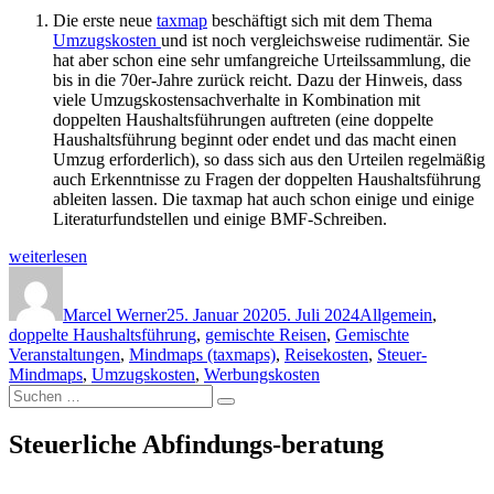
Die erste neue
taxmap
beschäftigt sich mit dem Thema
Umzugskosten
und ist noch vergleichsweise rudimentär. Sie
hat aber schon eine sehr umfangreiche Urteilssammlung, die
bis in die 70er-Jahre zurück reicht. Dazu der Hinweis, dass
viele Umzugskostensachverhalte in Kombination mit
doppelten Haushaltsführungen auftreten (eine doppelte
Haushaltsführung beginnt oder endet und das macht einen
Umzug erforderlich), so dass sich aus den Urteilen regelmäßig
auch Erkenntnisse zu Fragen der doppelten Haushaltsführung
ableiten lassen. Die taxmap hat auch schon einige und einige
Literaturfundstellen und einige BMF-Schreiben.
„Neue
weiterlesen
taxmaps
Autor
Veröffentlicht
Kategorien
(Mindmaps):
am
Umzugskosten,
Marcel Werner
25. Januar 2020
5. Juli 2024
Allgemein
,
doppelte
doppelte Haushaltsführung
,
gemischte Reisen
,
Gemischte
Haushaltsführung,
Veranstaltungen
,
Mindmaps (taxmaps)
,
Reisekosten
,
Steuer-
gemischte
Mindmaps
,
Umzugskosten
,
Werbungskosten
Suchen
Reisen“
Suchen
nach:
Steuerliche Abfindungs-beratung