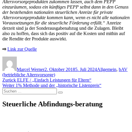
Altersvorsorgeprodukten zukommen lassen, auch dem PEPP
einzuräumen, sodass ein künftiges PEPP selbst dann in den Genuss
der bestehenden nationalen steuerlichen Anreize für private
Altersvorsorgeprodukte kommen kann, wenn es nicht alle nationalen
Voraussetzungen für die steuerliche Förderung erfüllt.“
Anreize
derzeit sind ja der Sonderausgabenabzug und die Zulagen. Bleibt
also zu hoffen, dass sich das positiv auf die Kosten und mithin auf
die Rendite der Produkte auswirkt.
⇨
Link zur Quelle
Autor
Veröffentlicht
Kategorien
am
Marcel Werner
2. Oktober 2018
5. Juli 2024
Allgemein
,
bAV
(betriebliche Altersvorsorge)
Beitragsnavigation
Vorheriger
Zurück
ELFE / „Einfach Leistungen für Eltern“
Nächster
Beitrag:
Weiter
1% Methode und der „historische Listenpreis“
Suchen
Beitrag:
Suchen
nach:
Steuerliche Abfindungs-beratung