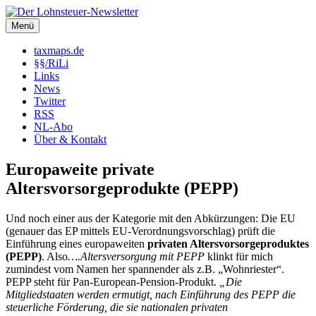
Zum
Inhalt
Menü
Der Lohnsteuer-Newsletter
Steuerliche Informationen rund um das Arbeitsverhältnis (LSt,
springen
SozVers, AR und mehr).
taxmaps.de
§§/RiLi
Links
News
Twitter
RSS
NL-Abo
Über & Kontakt
Europaweite private
Altersvorsorgeprodukte (PEPP)
Und noch einer aus der Kategorie mit den Abkürzungen: Die EU
(genauer das EP mittels EU-Verordnungsvorschlag) prüft die
Einführung eines europaweiten
privaten Altersvorsorgeproduktes
(PEPP)
. Also
….Altersversorgung mit PEPP
klinkt für mich
zumindest vom Namen her spannender als z.B. „Wohnriester“.
PEPP steht für Pan-European-Pension-Produkt.
„Die
Mitgliedstaaten werden ermutigt, nach Einführung des PEPP die
steuerliche Förderung, die sie nationalen privaten