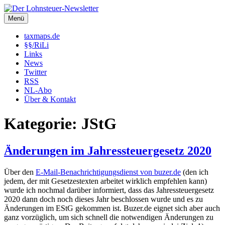
Zum
Inhalt
Menü
Der Lohnsteuer-Newsletter
Steuerliche Informationen rund um das Arbeitsverhältnis (LSt,
springen
SozVers, AR und mehr).
taxmaps.de
§§/RiLi
Links
News
Twitter
RSS
NL-Abo
Über & Kontakt
Kategorie:
JStG
Änderungen im Jahressteuergesetz 2020
Über den
E-Mail-Benachrichtigungsdienst von buzer.de
(den ich
jedem, der mit Gesetzestexten arbeitet wirklich empfehlen kann)
wurde ich nochmal darüber informiert, dass das Jahressteuergesetz
2020 dann doch noch dieses Jahr beschlossen wurde und es zu
Änderungen im EStG gekommen ist. Buzer.de eignet sich aber auch
ganz vorzüglich, um sich schnell die notwendigen Änderungen zu