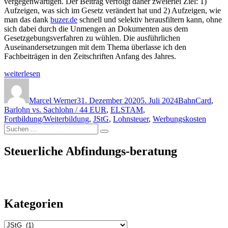
vergegenwärtigen. Der Beitrag verfolgt daher zweierlei Ziel: 1)
Aufzeigen, was sich im Gesetz verändert hat und 2) Aufzeigen, wie
man das dank
buzer.de
schnell und selektiv herausfiltern kann, ohne
sich dabei durch die Unmengen an Dokumenten aus dem
Gesetzgebungsverfahren zu wühlen. Die ausführlichen
Auseinandersetzungen mit dem Thema überlasse ich den
Fachbeiträgen in den Zeitschriften Anfang des Jahres.
„Änderungen
weiterlesen
im
Autor
Veröffentlicht
Kategorien
Jahressteuergesetz
am
2020“
Marcel Werner
31. Dezember 2020
5. Juli 2024
BahnCard
,
Barlohn vs. Sachlohn / 44 EUR
,
ELSTAM
,
Fortbildung/Weiterbildung
,
JStG
,
Lohnsteuer
,
Werbungskosten
Suchen
Suchen
nach:
Steuerliche Abfindungs-beratung
Kategorien
Kategorien