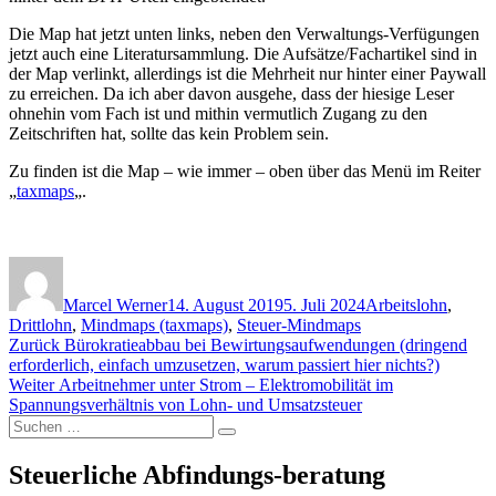
Die Map hat jetzt unten links, neben den Verwaltungs-Verfügungen
jetzt auch eine Literatursammlung. Die Aufsätze/Fachartikel sind in
der Map verlinkt, allerdings ist die Mehrheit nur hinter einer Paywall
zu erreichen. Da ich aber davon ausgehe, dass der hiesige Leser
ohnehin vom Fach ist und mithin vermutlich Zugang zu den
Zeitschriften hat, sollte das kein Problem sein.
Zu finden ist die Map – wie immer – oben über das Menü im Reiter
„
taxmaps
„.
Autor
Veröffentlicht
Kategorien
am
Marcel Werner
14. August 2019
5. Juli 2024
Arbeitslohn
,
Drittlohn
,
Mindmaps (taxmaps)
,
Steuer-Mindmaps
Beitragsnavigation
Vorheriger
Zurück
Bürokratieabbau bei Bewirtungsaufwendungen (dringend
Beitrag:
erforderlich, einfach umzusetzen, warum passiert hier nichts?)
Nächster
Weiter
Arbeitnehmer unter Strom – Elektromobilität im
Beitrag:
Spannungsverhältnis von Lohn- und Umsatzsteuer
Suchen
Suchen
nach:
Steuerliche Abfindungs-beratung