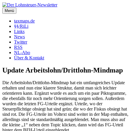
Zum
Inhalt
Menü
Der Lohnsteuer-Newsletter
Steuerliche Informationen rund um das Arbeitsverhältnis (LSt,
springen
SozVers, AR und mehr).
taxmaps.de
§§/RiLi
Links
News
Twitter
RSS
NL-Abo
Über & Kontakt
Update Arbeitslohn/Drittlohn-Mindmap
Die Arbeitslohn/Drittlohn-Mindmap hat ein umfangreiches Update
erhalten und nun eine klarere Struktur, damit man sich leichter
orientieren kann. Ergänzt wurde es auch um ein paar Piktogramme,
die ebenfalls für noch mehr Orientierung sorgen sollen. Außerdem
wurden die letzten FG-Urteile ergänzt. Urteile, wo der
Steuerpflichtige obsiegt hat sind grün; die wo der Fiskus obsiegt hat
sind rot. Die FG-Urteile im Voltext sind weiter in der Map enthalten,
allerdings sind sie standardmäßig ausgeblendet. Man muss also auf
die kleine „1“ neben dem Topic klicken, dann wird das FG-Urteil
hinter dem BFH-Urteil eingeblendet.