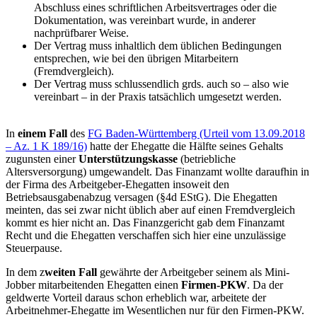
Abschluss eines schriftlichen Arbeitsvertrages oder die
Dokumentation, was vereinbart wurde, in anderer
nachprüfbarer Weise.
Der Vertrag muss inhaltlich dem üblichen Bedingungen
entsprechen, wie bei den übrigen Mitarbeitern
(Fremdvergleich).
Der Vertrag muss schlussendlich grds. auch so – also wie
vereinbart – in der Praxis tatsächlich umgesetzt werden.
In
einem Fall
des
FG Baden-Württemberg (Urteil vom 13.09.2018
– Az. 1 K 189/16)
hatte der Ehegatte die Hälfte seines Gehalts
zugunsten einer
Unterstützungskasse
(betriebliche
Altersversorgung) umgewandelt. Das Finanzamt wollte daraufhin in
der Firma des Arbeitgeber-Ehegatten insoweit den
Betriebsausgabenabzug versagen (§4d EStG). Die Ehegatten
meinten, das sei zwar nicht üblich aber auf einen Fremdvergleich
kommt es hier nicht an. Das Finanzgericht gab dem Finanzamt
Recht und die Ehegatten verschaffen sich hier eine unzulässige
Steuerpause.
In dem z
weiten Fall
gewährte der Arbeitgeber seinem als Mini-
Jobber mitarbeitenden Ehegatten einen
Firmen-PKW
. Da der
geldwerte Vorteil daraus schon erheblich war, arbeitete der
Arbeitnehmer-Ehegatte im Wesentlichen nur für den Firmen-PKW.