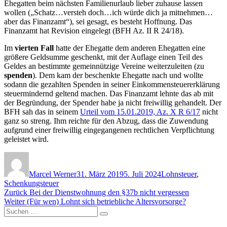
Ehegatten beim nächsten Familienurlaub lieber zuhause lassen
wollen („Schatz…versteh doch…ich würde dich ja mitnehmen…
aber das Finanzamt“), sei gesagt, es besteht Hoffnung. Das
Finanzamt hat Revision eingelegt (BFH Az. II R 24/18).
Im
vierten Fall
hatte der Ehegatte dem anderen Ehegatten eine
größere Geldsumme geschenkt, mit der Auflage einen Teil des
Geldes an bestimmte gemeinnützige Vereine weiterzuleiten (zu
spenden
). Dem kam der beschenkte Ehegatte nach und wollte
sodann die gezahlten Spenden in seiner Einkommensteuererklärung
steuermindernd geltend machen. Das Finanzamt lehnte das ab mit
der Begründung, der Spender habe ja nicht freiwillig gehandelt. Der
BFH sah das in seinem
Urteil vom 15.01.2019, Az. X R 6/17
nicht
ganz so streng. Ihm reichte für den Abzug, dass die Zuwendung
aufgrund einer freiwillig eingegangenen rechtlichen Verpflichtung
geleistet wird.
Autor
Veröffentlicht
Kategorien
am
Marcel Werner
31. März 2019
5. Juli 2024
Lohnsteuer
,
Schenkungsteuer
Beitragsnavigation
Vorheriger
Zurück
Bei der Dienstwohnung den §37b nicht vergessen
Nächster
Beitrag:
Weiter
(Für wen) Lohnt sich betriebliche Altersvorsorge?
Suchen
Beitrag:
Suchen
nach: