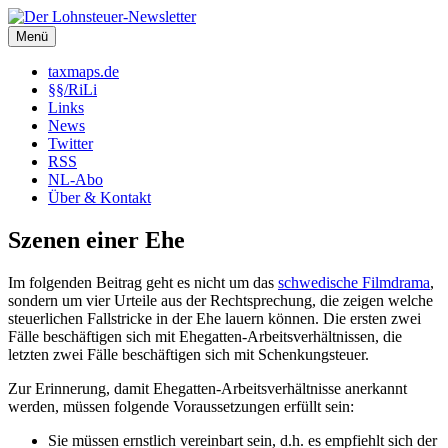
Zum
Inhalt
Menü
Der Lohnsteuer-Newsletter
Steuerliche Informationen rund um das Arbeitsverhältnis (LSt,
springen
SozVers, AR und mehr).
taxmaps.de
§§/RiLi
Links
News
Twitter
RSS
NL-Abo
Über & Kontakt
Szenen einer Ehe
Im folgenden Beitrag geht es nicht um das
schwedische Filmdrama
,
sondern um vier Urteile aus der Rechtsprechung, die zeigen welche
steuerlichen Fallstricke in der Ehe lauern können. Die ersten zwei
Fälle beschäftigen sich mit Ehegatten-Arbeitsverhältnissen, die
letzten zwei Fälle beschäftigen sich mit Schenkungsteuer.
Zur Erinnerung, damit Ehegatten-Arbeitsverhältnisse anerkannt
werden, müssen folgende Voraussetzungen erfüllt sein:
Sie müssen ernstlich vereinbart sein, d.h. es empfiehlt sich der