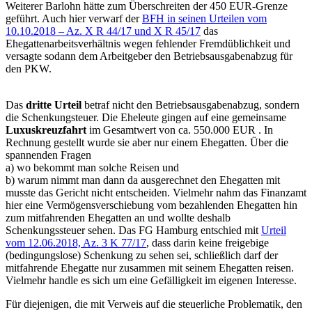
Weiterer Barlohn hätte zum Überschreiten der 450 EUR-Grenze
geführt. Auch hier verwarf der
BFH in seinen Urteilen vom
10.10.2018 – Az. X R 44/17 und X R 45/17
das
Ehegattenarbeitsverhältnis wegen fehlender Fremdüblichkeit und
versagte sodann dem Arbeitgeber den Betriebsausgabenabzug für
den PKW.
Das
dritte Urteil
betraf nicht den Betriebsausgabenabzug, sondern
die Schenkungsteuer. Die Eheleute gingen auf eine gemeinsame
Luxuskreuzfahrt
im Gesamtwert von ca. 550.000 EUR . In
Rechnung gestellt wurde sie aber nur einem Ehegatten. Über die
spannenden Fragen
a) wo bekommt man solche Reisen und
b) warum nimmt man dann da ausgerechnet den Ehegatten mit
musste das Gericht nicht entscheiden. Vielmehr nahm das Finanzamt
hier eine Vermögensverschiebung vom bezahlenden Ehegatten hin
zum mitfahrenden Ehegatten an und wollte deshalb
Schenkungssteuer sehen. Das FG Hamburg entschied mit
Urteil
vom 12.06.2018, Az. 3 K 77/17
, dass darin keine freigebige
(bedingungslose) Schenkung zu sehen sei, schließlich darf der
mitfahrende Ehegatte nur zusammen mit seinem Ehegatten reisen.
Vielmehr handle es sich um eine Gefälligkeit im eigenen Interesse.
Für diejenigen, die mit Verweis auf die steuerliche Problematik, den