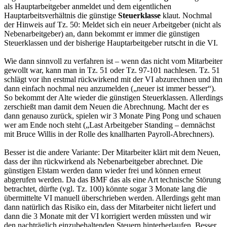
als Hauptarbeitgeber anmeldet und dem eigentlichen
Hauptarbeitsverhältnis die günstige
Steuerklasse
klaut. Nochmal
der Hinweis auf Tz. 50: Meldet sich ein neuer Arbeitgeber (nicht als
Nebenarbeitgeber) an, dann bekommt er immer die günstigen
Steuerklassen und der bisherige Hauptarbeitgeber rutscht in die VI.
Wie dann sinnvoll zu verfahren ist – wenn das nicht vom Mitarbeiter
gewollt war, kann man in Tz. 51 oder Tz. 97-101 nachlesen. Tz. 51
schlägt vor ihn erstmal rückwirkend mit der VI abzurechnen und ihn
dann einfach nochmal neu anzumelden („neuer ist immer besser“).
So bekommt der Alte wieder die günstigen Steuerklassen. Allerdings
zerschießt man damit dem Neuen die Abrechnung. Macht der es
dann genauso zurück, spielen wir 3 Monate Ping Pong und schauen
wer am Ende noch steht („Last Arbeitgeber Standing – demnächst
mit Bruce Willis in der Rolle des knallharten Payroll-Abrechners).
Besser ist die andere Variante: Der Mitarbeiter klärt mit dem Neuen,
dass der ihn rückwirkend als Nebenarbeitgeber abrechnet. Die
günstigen Elstam werden dann wieder frei und können erneut
abgerufen werden. Da das BMF das als eine Art technische Störung
betrachtet, dürfte (vgl. Tz. 100) könnte sogar 3 Monate lang die
übermittelte VI manuell überschrieben werden. Allerdings geht man
dann natürlich das Risiko ein, dass der Mitarbeiter nicht liefert und
dann die 3 Monate mit der VI korrigiert werden müssten und wir
den nachträglich einzubehaltenden Steuern hinterherlaufen. Besser