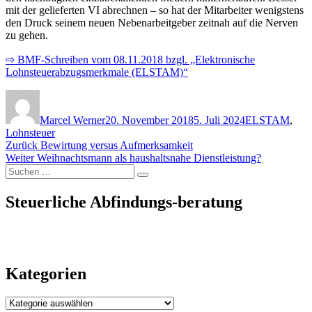
mit der gelieferten VI abrechnen – so hat der Mitarbeiter wenigstens
den Druck seinem neuen Nebenarbeitgeber zeitnah auf die Nerven
zu gehen.
⇨ BMF-Schreiben vom 08.11.2018 bzgl. „Elektronische
Lohnsteuerabzugsmerkmale (ELSTAM)“
Autor
Veröffentlicht
Kategorien
am
Marcel Werner
20. November 2018
5. Juli 2024
ELSTAM
,
Lohnsteuer
Beitragsnavigation
Vorheriger
Zurück
Bewirtung versus Aufmerksamkeit
Nächster
Beitrag:
Weiter
Weihnachtsmann als haushaltsnahe Dienstleistung?
Suchen
Beitrag:
Suchen
nach:
Steuerliche Abfindungs-beratung
Kategorien
Kategorien