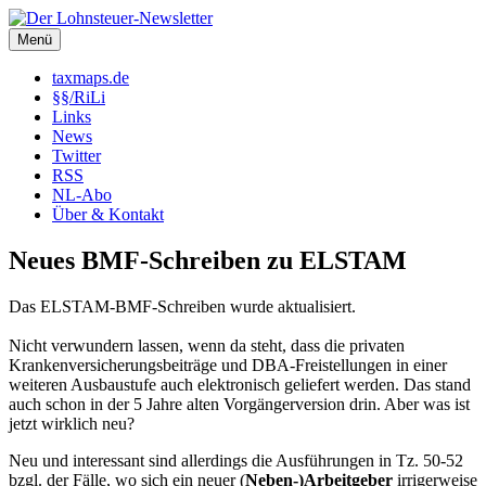
Zum
Inhalt
Menü
Der Lohnsteuer-Newsletter
Steuerliche Informationen rund um das Arbeitsverhältnis (LSt,
springen
SozVers, AR und mehr).
taxmaps.de
§§/RiLi
Links
News
Twitter
RSS
NL-Abo
Über & Kontakt
Neues BMF-Schreiben zu ELSTAM
Das ELSTAM-BMF-Schreiben wurde aktualisiert.
Nicht verwundern lassen, wenn da steht, dass die privaten
Krankenversicherungsbeiträge und DBA-Freistellungen in einer
weiteren Ausbaustufe auch elektronisch geliefert werden. Das stand
auch schon in der 5 Jahre alten Vorgängerversion drin. Aber was ist
jetzt wirklich neu?
Neu und interessant sind allerdings die Ausführungen in Tz. 50-52
bzgl. der Fälle, wo sich ein neuer (
Neben-)Arbeitgeber
irrigerweise