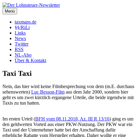
Zum
Inhalt
Menü
Der Lohnsteuer-Newsletter
Steuerliche Informationen rund um das Arbeitsverhältnis (LSt,
springen
SozVers, AR und mehr).
taxmaps.de
§§/RiLi
Links
News
Twitter
RSS
NL-Abo
Über & Kontakt
Taxi Taxi
Nein, das hier wird keine Filmbesprechung von dem (m.E. durchaus
sehenswerten)
Luc Besson-Film
aus dem Jahr 2000, sondern hier
geht es um zwei kürzlich ergangene Urteile, die beide irgendwie mit
Taxis zu tun hatten.
Im ersten Urteil (
BFH vom 08.11.2018, Az. III R 13/16
) ging es um
den geldwerten Vorteil aus einer PKW-Nutzung. Der PKW war ein
Taxi und der Unternehmer hatte bei der Anschaffung dafür
erhebliche Rabatte vom Hersteller erhalten. Daher wollte er eine