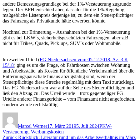
andere Bemessungsgrundlage bei der 1%-Versteuerung zugrunde
legen. Der BFH entschied aber, dass der für die 1%-Regelung
maßgebliche Listenpreis derjenige ist, zu dem ein Steuerpflichtiger
das Fahrzeug als Privatkunde hätte erwerben könnte.
Nochmal zur Erinnerung – Ausnahmen bei der 1%-Versteuerung
gibt es bei LKW´s, sicherheitsgeschützten Fahrzeugen, aber z.B.
nicht für Trikes, Quads, Pick-ups, SUV`s oder Wohnmobile.
Im zweiten Urteil (
FG Niedersachsen vom 05.12.2018, Az. 3 K
15/18
) ging es um die Frage, ob Fahrtkosten zwischen Wohnung
und Arbeitsstätte, als Kosten für öffentliche Verkehrsmittel über die
Entfernungspauschale hinaus abzugsfähig sind, wenn der
Steuerpflichtige diese Strecke regelmäßig mit dem Taxi zurücklegt.
Das FG Niedersachsen war auf der Seite des Steuerpflichtigen und
ließ den Abzug zu. Das Urteil wurde – trotz gegenteiliger FG-
Urteile anderer Finanzgerichte – vom Finanzamt nicht angefochten,
sondern wurde rechtskräftig.
Autor
Veröffentlicht
Kategorien
am
Marcel Werner
17. März 2019
5. Juli 2024
PKW-
Versteuerung
,
Werbungskosten
Beitragsnavigation
Vorheriger
Zurück
Rückblick: Literatur rund um das Arbeitsverhältnis im März