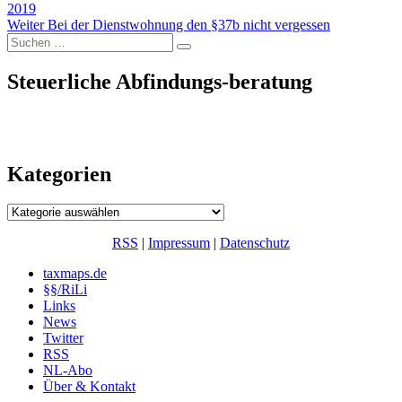
Beitrag:
2019
Nächster
Weiter
Bei der Dienstwohnung den §37b nicht vergessen
Suchen
Beitrag:
Suchen
nach:
Steuerliche Abfindungs-beratung
Kategorien
Kategorien
RSS
|
Impressum
|
Datenschutz
taxmaps.de
§§/RiLi
Links
News
Twitter
RSS
NL-Abo
Über & Kontakt