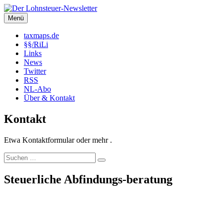
Zum
Inhalt
Menü
Der Lohnsteuer-Newsletter
Steuerliche Informationen rund um das Arbeitsverhältnis (LSt,
springen
SozVers, AR und mehr).
taxmaps.de
§§/RiLi
Links
News
Twitter
RSS
NL-Abo
Über & Kontakt
Kontakt
Etwa Kontaktformular oder mehr .
Suchen
Suchen
nach:
Steuerliche Abfindungs-beratung