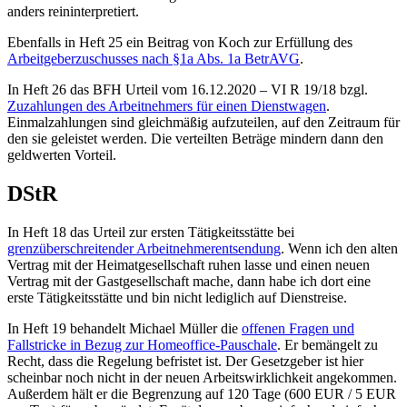
anders reininterpretiert.
Ebenfalls in Heft 25 ein Beitrag von Koch zur Erfüllung des
Arbeitgeberzuschusses nach §1a Abs. 1a BetrAVG
.
In Heft 26 das BFH Urteil vom 16.12.2020 – VI R 19/18 bzgl.
Zuzahlungen des Arbeitnehmers für einen Dienstwagen
.
Einmalzahlungen sind gleichmäßig aufzuteilen, auf den Zeitraum für
den sie geleistet werden. Die verteilten Beträge mindern dann den
geldwerten Vorteil.
DStR
In Heft 18 das Urteil zur ersten Tätigkeitsstätte bei
grenzüberschreitender Arbeitnehmerentsendung
. Wenn ich den alten
Vertrag mit der Heimatgesellschaft ruhen lasse und einen neuen
Vertrag mit der Gastgesellschaft mache, dann habe ich dort eine
erste Tätigkeitsstätte und bin nicht lediglich auf Dienstreise.
In Heft 19 behandelt Michael Müller die
offenen Fragen und
Fallstricke in Bezug zur Homeoffice-Pauschale
. Er bemängelt zu
Recht, dass die Regelung befristet ist. Der Gesetzgeber ist hier
scheinbar noch nicht in der neuen Arbeitswirklichkeit angekommen.
Außerdem hält er die Begrenzung auf 120 Tage (600 EUR / 5 EUR