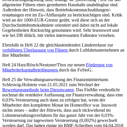
allgemeine Führen eines geordneten Haushalts unabdingbar sind.
Außerdem der Hinweis, dass Betriebskostennachzahlungen/-
erstattungen erst im Zu-/Abflussjahr zu berücksichtigen sind. Kritik
wird an der 1000-EUR-Grenze geübt, weil diese sich an der
Durchschnittsbruttokaltmiete orientiert und dabei nicht auf lokale
Gegebenheiten Rücksichtg genommen wird. Sehr lesenswert und
wie bei DB üblich, mit vielen interessanten Fußnoten versehen.
Ebenfalls in Heft 22 die gleichlautendenden Ländererlasse zur
verbilligten Überlassung von Flügen
durch Luftfahrtunternehmen an
ihre Mitarbeiter.
Heft 24 Harz/Rösch/Neutzner/Thos zur neuen
Förderung von
Mitarbeiterkapitalbeteiligungen
durch das FoStoG.
Heft 25 die Verwaltungsanweisung des Finanzministeriums
Schleswig-Holstein vom 21.05.2021 zum Wechsel der
Bewertungsmethode beim Dienstwagen
. Das FinMin verdeutlicht
nochmal die restriktive Auffassung zur Finanzverwaltung, dass eine
0,03%-Versteuerung auch dann zu erfolgen hat, wenn der
Mitarbeiter den kompletten Monat im Homeoffice war. Insoweit
nichts neues – außer der Hinweis, dass auch rückwirkend im
Lohnsteuerabzugsverfahren für das ganze Jahr von der 0,03%-
Versteuerung zur tageweisen Versteuerung (0,002%) gewechselt
werden darf. Das hatten einige im BMF-Schreiben vom 04.04.2018