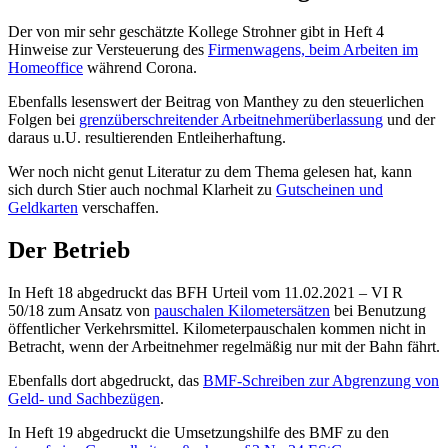
Der von mir sehr geschätzte Kollege Strohner gibt in Heft 4
Hinweise zur Versteuerung des
Firmenwagens, beim Arbeiten im
Homeoffice
während Corona.
Ebenfalls lesenswert der Beitrag von Manthey zu den steuerlichen
Folgen bei
grenzüberschreitender Arbeitnehmerüberlassung
und der
daraus u.U. resultierenden Entleiherhaftung.
Wer noch nicht genut Literatur zu dem Thema gelesen hat, kann
sich durch Stier auch nochmal Klarheit zu
Gutscheinen und
Geldkarten
verschaffen.
Der Betrieb
In Heft 18 abgedruckt das BFH Urteil vom 11.02.2021 – VI R
50/18 zum Ansatz von
pauschalen Kilometersätzen
bei Benutzung
öffentlicher Verkehrsmittel. Kilometerpauschalen kommen nicht in
Betracht, wenn der Arbeitnehmer regelmäßig nur mit der Bahn fährt.
Ebenfalls dort abgedruckt, das
BMF-Schreiben zur Abgrenzung von
Geld- und Sachbezügen
.
In Heft 19 abgedruckt die Umsetzungshilfe des BMF zu den