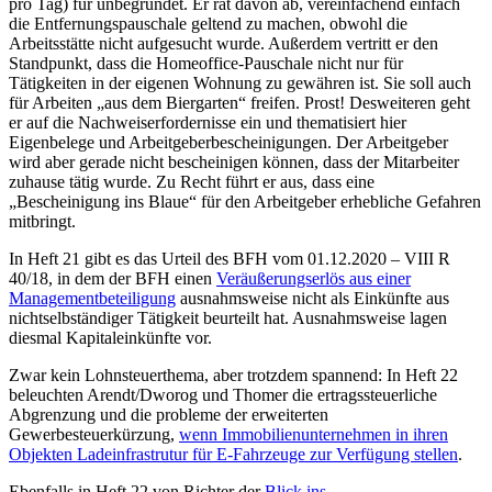
pro Tag) für unbegründet. Er rät davon ab, vereinfachend einfach
die Entfernungspauschale geltend zu machen, obwohl die
Arbeitsstätte nicht aufgesucht wurde. Außerdem vertritt er den
Standpunkt, dass die Homeoffice-Pauschale nicht nur für
Tätigkeiten in der eigenen Wohnung zu gewähren ist. Sie soll auch
für Arbeiten „aus dem Biergarten“ freifen. Prost! Desweiteren geht
er auf die Nachweiserfordernisse ein und thematisiert hier
Eigenbelege und Arbeitgeberbescheinigungen. Der Arbeitgeber
wird aber gerade nicht bescheinigen können, dass der Mitarbeiter
zuhause tätig wurde. Zu Recht führt er aus, dass eine
„Bescheinigung ins Blaue“ für den Arbeitgeber erhebliche Gefahren
mitbringt.
In Heft 21 gibt es das Urteil des BFH vom 01.12.2020 – VIII R
40/18, in dem der BFH einen
Veräußerungserlös aus einer
Managementbeteiligung
ausnahmsweise nicht als Einkünfte aus
nichtselbständiger Tätigkeit beurteilt hat. Ausnahmsweise lagen
diesmal Kapitaleinkünfte vor.
Zwar kein Lohnsteuerthema, aber trotzdem spannend: In Heft 22
beleuchten Arendt/Dworog und Thomer die ertragssteuerliche
Abgrenzung und die probleme der erweiterten
Gewerbesteuerkürzung,
wenn Immobilienunternehmen in ihren
Objekten Ladeinfrastrutur für E-Fahrzeuge zur Verfügung stellen
.
Ebenfalls in Heft 22 von Richter der
Blick ins