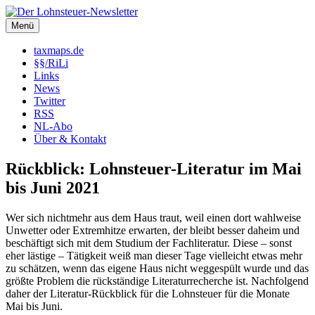
Zum
Inhalt
Menü
Der Lohnsteuer-Newsletter
Steuerliche Informationen rund um das Arbeitsverhältnis (LSt,
springen
SozVers, AR und mehr).
taxmaps.de
§§/RiLi
Links
News
Twitter
RSS
NL-Abo
Über & Kontakt
Rückblick: Lohnsteuer-Literatur im Mai
bis Juni 2021
Wer sich nichtmehr aus dem Haus traut, weil einen dort wahlweise
Unwetter oder Extremhitze erwarten, der bleibt besser daheim und
beschäftigt sich mit dem Studium der Fachliteratur. Diese – sonst
eher lästige – Tätigkeit weiß man dieser Tage vielleicht etwas mehr
zu schätzen, wenn das eigene Haus nicht weggespült wurde und das
größte Problem die rückständige Literaturrecherche ist. Nachfolgend
daher der Literatur-Rückblick für die Lohnsteuer für die Monate
Mai bis Juni.