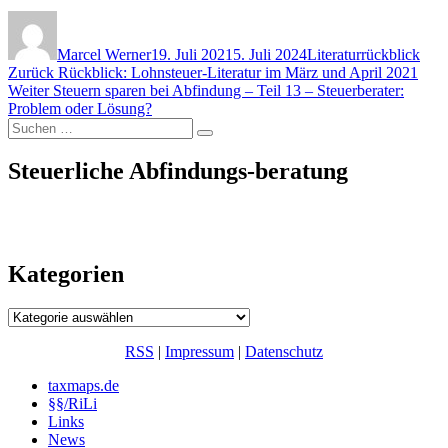
Autor
Veröffentlicht
Kategorien
am
Marcel Werner
19. Juli 2021
5. Juli 2024
Literaturrückblick
Beitragsnavigation
Vorheriger
Zurück
Rückblick: Lohnsteuer-Literatur im März und April 2021
Nächster
Beitrag:
Weiter
Steuern sparen bei Abfindung – Teil 13 – Steuerberater:
Beitrag:
Problem oder Lösung?
Suchen
Suchen
nach:
Steuerliche Abfindungs-beratung
Kategorien
Kategorien
RSS
|
Impressum
|
Datenschutz
taxmaps.de
§§/RiLi
Links
News