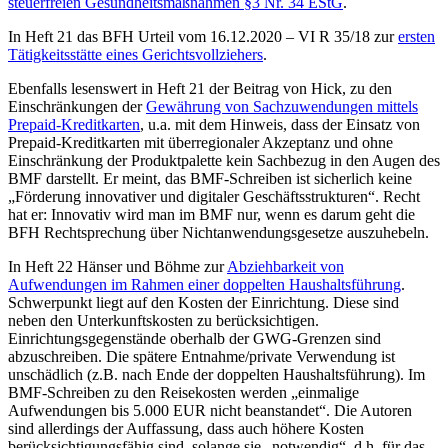
steuerfreien Gesundheitsmaßnahmen §3 Nr. 34 EStG
.
In Heft 21 das BFH Urteil vom 16.12.2020 – VI R 35/18 zur
ersten
Tätigkeitsstätte eines Gerichtsvollziehers
.
Ebenfalls lesenswert in Heft 21 der Beitrag von Hick, zu den
Einschränkungen der
Gewährung von Sachzuwendungen mittels
Prepaid-Kreditkarten
, u.a. mit dem Hinweis, dass der Einsatz von
Prepaid-Kreditkarten mit überregionaler Akzeptanz und ohne
Einschränkung der Produktpalette kein Sachbezug in den Augen des
BMF darstellt. Er meint, das BMF-Schreiben ist sicherlich keine
„Förderung innovativer und digitaler Geschäftsstrukturen“. Recht
hat er: Innovativ wird man im BMF nur, wenn es darum geht die
BFH Rechtsprechung über Nichtanwendungsgesetze auszuhebeln.
In Heft 22 Hänser und Böhme zur
Abziehbarkeit von
Aufwendungen im Rahmen einer doppelten Haushaltsführung
.
Schwerpunkt liegt auf den Kosten der Einrichtung. Diese sind
neben den Unterkunftskosten zu berücksichtigen.
Einrichtungsgegenstände oberhalb der GWG-Grenzen sind
abzuschreiben. Die spätere Entnahme/private Verwendung ist
unschädlich (z.B. nach Ende der doppelten Haushaltsführung). Im
BMF-Schreiben zu den Reisekosten werden „einmalige
Aufwendungen bis 5.000 EUR nicht beanstandet“. Die Autoren
sind allerdings der Auffassung, dass auch höhere Kosten
berücksichtigungsfähig sind, solange sie „notwendig“, d.h. für das